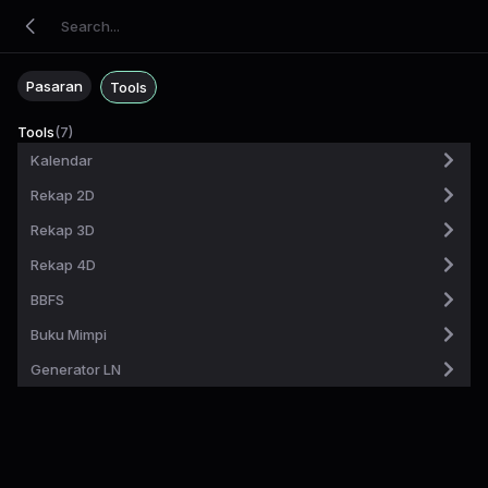
Pasaran
Tools
Tools
(
7
)
Kalendar
Rekap 2D
Rekap 3D
Rekap 4D
BBFS
Buku Mimpi
Generator LN