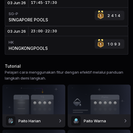
17:45
-
17:30
03 Jun 26
SG-P
2414
SINGAPORE POOLS
23:00
-
22:30
03 Jun 26
HK
1093
HONGKONGPOOLS
Tutorial
Pelajari cara menggunakan fitur dengan efektif melalui panduan
langkah demi langkah.
Paito Harian
Paito Warna