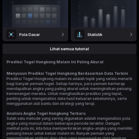
Pola Dasar
Statistik
Lihat semua tutorial
Prediksi Togel Hongkong Malam Ini Paling Akurat
Menyusun Prediksi Togel Hongkong Berdasarkan Data Terkini
Prediksi Togel Hongkong malam ini adalah topik yang selalu menarik
bagi banyak pemain togel. Setiap harinya, para pemain berharap
mendapatkan angka yang paling akurat untuk meningkatkan peluang
kemenangan mereka
.
Untuk menghasilkan prediksi yang tepat,
penting untuk menganalisis data hasil keluaran sebelumnya, serta
menggunakan alat bantu dan strategi yang teruji.
Analisis Angka Togel Hongkong Terbaru
Salah satu metode yang sering digunakan adalah menganalisis pola
angka yang muncul dalam beberapa periode terakhir. Dengan
melihat pola ini, kita bisa memperkirakan angka-angka yang memiliki
peluang besar untuk keluar malam ini. Banyak pemain yang
memanfaatkan aplikasi atau situs yang menawarkan data lengkap