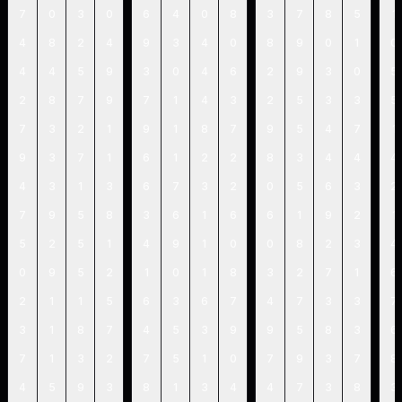
7
0
3
0
6
4
0
8
3
7
8
5
1
4
8
2
4
9
3
4
0
8
9
0
1
0
4
4
5
9
3
0
4
6
2
9
3
0
5
2
8
7
9
7
1
4
3
2
5
3
3
5
7
3
2
1
9
1
8
7
9
5
4
7
1
9
3
7
1
6
1
2
2
8
3
4
4
4
4
3
1
3
6
7
3
2
0
5
6
3
2
7
9
5
8
3
6
1
6
6
1
9
2
1
5
2
5
1
4
9
1
0
0
8
2
3
4
0
9
5
2
1
0
1
8
3
2
7
1
6
2
1
1
5
6
3
6
7
4
7
3
3
7
3
1
8
7
4
5
3
9
9
5
8
3
6
7
1
3
2
7
5
1
0
7
9
3
7
8
4
5
9
3
8
1
3
4
4
7
3
8
3