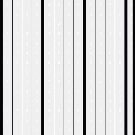
2
5
1
8
8
0
9
6
2
7
7
1
9
7
0
3
6
6
1
5
4
6
9
4
7
8
9
6
1
6
0
4
1
2
3
2
9
0
5
6
3
5
7
1
8
7
6
4
3
1
0
5
6
8
2
9
7
8
8
9
2
2
7
1
8
9
1
4
2
4
0
7
5
4
2
8
5
1
3
6
6
9
8
9
5
9
6
6
9
8
0
8
5
2
7
2
2
2
8
4
2
3
1
1
6
8
2
7
7
5
9
2
9
4
1
2
9
4
6
0
0
5
1
2
8
3
4
0
7
8
0
7
3
8
8
7
3
3
3
6
1
0
9
8
5
5
6
5
5
6
6
3
2
1
5
0
2
4
5
5
1
1
5
8
9
5
3
4
1
5
0
1
5
2
7
0
7
6
5
2
9
8