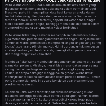
Paito Warna ANKARAPOOLS Lengkap Dan Terupdate
Paito Warna ANKARAPOOLS
adalah sebuah alat atau sistem yang
digunakan untuk menganalisis pola angka dalam permainan togel.
Biasanya, paito ini menampilkan data hasil keluaran angka dalam
bentuk tabel yang dilengkapi dengan variasi warna. Warna-warna
tersebut memiliki makna tertentu, seperti indikator panas-dingin
atau pola kemunculan angka, sehingga memudahkan pemain dalam
memprediksi angka yang mungkin keluar berikutnya
Paito Warna tidak hanya sekadar menampilkan data historis, tetapi
juga membantu pemain mengidentifikasi tren angka. Dengan melihat
kombinasi warna, pemain bisa mengetahui angka-angka yang sering
(panas) atau jarang (dingin) muncul. Hal ini berguna untuk menyusun
strategi taruhan yang lebih terarah, meningkatkan peluang menang,
dan mengurangi risiko kekalahan
Membaca Paito Warna membutuhkan pemahaman tentang arti setiap
warna dan polanya. Misalnya, merah bisa menandakan angka yang
sering muncul, sedangkan biru menunjukkan angka yang jarang
keluar. Beberapa paito juga menggunakan gradasi warna untuk
menunjukkan frekuensi kemunculan dalam periode tertentu. Pemain
perlu mempelajari pola ini secara konsisten agar bisa membuat
prediksi yang akurat
Kelebihan Paito Warna terletak pada visualisasinya yang mudah
dipahami, sehingga cocok untuk pemula sekalupun. Namun, sistem
ini tidak menjamin 100% keakuratan prediksi karena togel pada
dasarnya adalah permainan acak. Selain itu, pemain harus berhati-