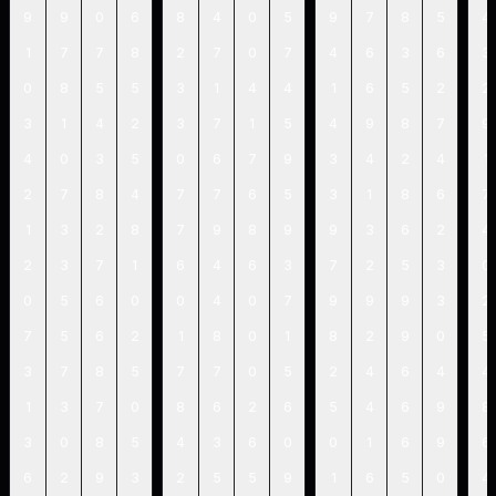
9
9
0
6
8
4
0
5
9
7
8
5
4
1
7
7
8
2
7
0
7
4
6
3
6
3
0
8
5
5
3
1
4
4
1
6
5
2
2
3
1
4
2
3
7
1
5
4
9
8
7
9
4
0
3
5
0
6
7
9
3
4
2
4
1
2
7
8
4
7
7
6
5
3
1
8
6
7
1
3
2
8
7
9
8
9
9
3
6
2
4
2
3
7
1
6
4
6
3
7
2
5
3
0
0
5
6
0
0
4
0
7
9
9
9
3
2
7
5
6
2
1
8
0
1
8
2
9
0
5
3
7
8
5
7
7
0
5
2
4
6
4
4
1
3
7
0
8
6
2
6
5
4
6
9
8
3
0
8
5
4
3
6
0
0
1
6
9
6
6
2
9
3
2
5
5
9
1
6
5
0
4