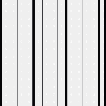
9
2
4
3
8
1
4
9
4
4
1
7
3
9
9
8
4
7
5
3
7
8
8
1
2
9
7
1
3
3
2
4
2
8
1
3
8
9
5
9
1
8
5
4
1
5
3
1
6
7
2
3
1
8
9
0
5
3
1
4
8
2
7
1
1
8
3
0
0
5
7
5
9
2
8
8
0
9
5
9
8
1
0
4
9
1
5
3
4
7
3
2
8
7
0
2
4
1
7
5
6
7
7
1
2
0
5
2
4
2
6
6
2
4
9
0
0
2
1
7
7
3
4
2
8
4
0
6
0
5
3
4
2
9
5
9
3
9
2
5
6
3
7
2
3
0
5
4
7
3
0
4
8
1
5
1
2
1
3
5
9
7
7
4
6
5
5
2
9
8
3
5
0
9
4
6
8
6
1
2
0
0