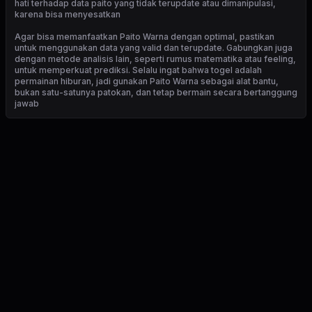
hati terhadap data paito yang tidak terupdate atau dimanipulasi,
karena bisa menyesatkan
Agar bisa memanfaatkan Paito Warna dengan optimal, pastikan
untuk menggunakan data yang valid dan terupdate. Gabungkan juga
dengan metode analisis lain, seperti rumus matematika atau feeling,
untuk memperkuat prediksi. Selalu ingat bahwa togel adalah
permainan hiburan, jadi gunakan Paito Warna sebagai alat bantu,
bukan satu-satunya patokan, dan tetap bermain secara bertanggung
jawab