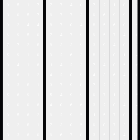
0
5
1
7
7
7
4
0
7
2
1
8
3
3
0
5
7
6
7
7
3
0
6
9
9
2
9
2
4
4
8
7
0
4
8
5
6
0
9
6
9
5
0
7
4
7
9
9
5
7
4
8
7
7
2
8
8
3
3
9
3
9
4
0
2
5
9
1
0
9
2
6
3
8
2
0
1
4
0
4
1
6
1
4
2
3
7
4
0
5
6
9
6
1
2
4
2
0
9
4
3
6
4
0
9
3
8
1
3
7
9
8
7
2
2
3
2
5
6
9
1
5
4
9
9
0
7
1
3
5
2
0
0
6
4
0
6
6
3
2
0
4
4
0
5
6
2
6
2
9
5
1
5
7
0
5
5
2
8
1
7
3
0
5
0
8
7
3
7
3
3
6
0
6
6
7
8
3
5
5
4
5