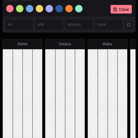
Clear
Senin
Selasa
Rabu
2
9
5
2
7
0
2
6
5
6
4
0
7
3
5
5
1
9
8
4
5
7
9
3
6
3
8
7
2
0
2
3
1
1
3
0
8
4
9
3
2
3
0
9
6
2
5
0
3
8
9
4
9
7
2
6
8
9
1
9
0
8
4
7
3
5
4
4
8
1
0
6
8
5
7
4
6
8
4
1
8
7
8
9
2
8
8
0
5
7
7
6
8
2
0
7
5
9
5
9
2
0
1
6
2
1
6
5
4
6
1
6
3
2
1
2
2