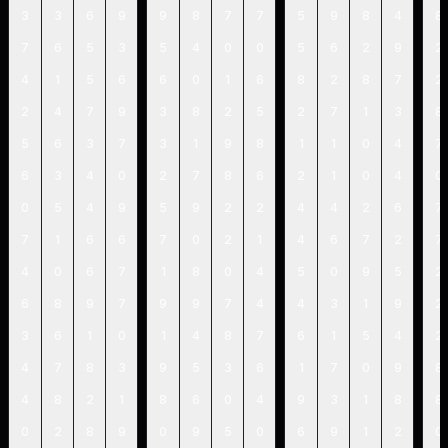
3
3
6
9
9
8
7
7
5
9
8
4
8
7
6
5
3
5
4
0
0
5
6
2
9
2
4
1
5
6
6
0
1
6
8
2
8
7
2
2
4
7
9
3
8
2
5
2
7
1
3
8
5
6
3
7
3
1
9
8
1
1
0
4
7
6
3
4
0
2
7
8
6
2
1
0
4
0
0
5
4
9
5
9
2
2
4
4
2
6
7
7
1
6
6
7
0
2
1
4
6
7
2
7
4
0
6
7
1
8
0
4
5
0
9
5
2
6
8
9
7
9
9
7
4
4
3
1
9
2
3
6
1
0
1
4
8
7
6
1
5
4
2
4
7
8
3
9
5
3
6
1
7
0
9
8
4
8
2
1
8
6
0
4
9
3
1
8
8
0
2
8
9
0
9
5
0
6
9
1
2
0