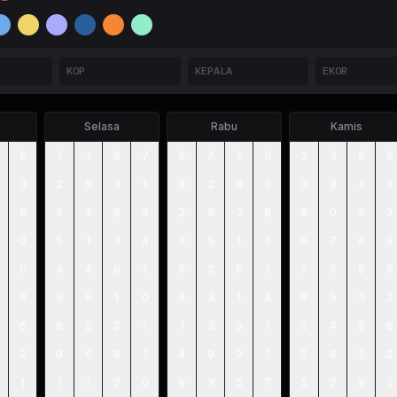
Selasa
Rabu
Kamis
6
1
1
9
7
6
7
2
9
2
3
9
8
3
2
5
4
1
8
2
8
0
3
9
4
7
9
5
4
8
6
2
9
3
8
8
0
5
7
0
5
1
3
4
3
5
1
5
6
7
6
9
0
4
4
8
1
6
3
6
1
7
7
8
6
8
5
6
1
0
9
3
1
4
8
5
3
3
6
8
2
2
1
1
3
9
1
6
4
8
8
2
0
6
8
1
4
9
9
1
8
8
5
2
1
1
7
2
0
9
3
5
7
5
2
8
2