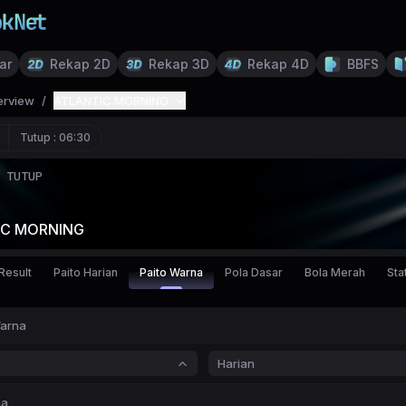
ar
Rekap 2D
Rekap 3D
Rekap 4D
BBFS
erview
/
ATLANTIC MORNING
Tutup :
06:30
TUTUP
IC MORNING
Result
Paito Harian
Paito Warna
Pola Dasar
Bola Merah
Stat
Warna
Harian
na