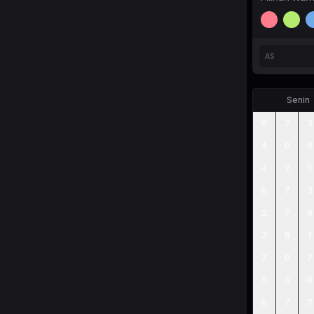
Senin
0
7
3
4
0
6
4
2
5
0
7
3
2
7
8
2
8
1
7
0
7
5
5
8
0
7
7