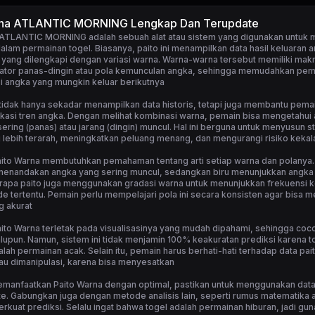
rna ATLANTIC MORNING Lengkap Dan Terupdate
a ATLANTIC MORNING
adalah sebuah alat atau sistem yang digunakan untuk 
alam permainan togel. Biasanya, paito ini menampilkan data hasil keluaran 
 yang dilengkapi dengan variasi warna. Warna-warna tersebut memiliki makn
ikator panas-dingin atau pola kemunculan angka, sehingga memudahkan pem
 angka yang mungkin keluar berikutnya
tidak hanya sekadar menampilkan data historis, tetapi juga membantu pema
ikasi tren angka. Dengan melihat kombinasi warna, pemain bisa mengetahui
ering (panas) atau jarang (dingin) muncul. Hal ini berguna untuk menyusun st
 lebih terarah, meningkatkan peluang menang, dan mengurangi risiko keka
to Warna membutuhkan pemahaman tentang arti setiap warna dan polanya. 
menandakan angka yang sering muncul, sedangkan biru menunjukkan angka 
erapa paito juga menggunakan gradasi warna untuk menunjukkan frekuensi 
e tertentu. Pemain perlu mempelajari pola ini secara konsisten agar bisa 
g akurat
ito Warna terletak pada visualisasinya yang mudah dipahami, sehingga coc
upun. Namun, sistem ini tidak menjamin 100% keakuratan prediksi karena t
lah permainan acak. Selain itu, pemain harus berhati-hati terhadap data pai
au dimanipulasi, karena bisa menyesatkan
emanfaatkan Paito Warna dengan optimal, pastikan untuk menggunakan data
e. Gabungkan juga dengan metode analisis lain, seperti rumus matematika a
kuat prediksi. Selalu ingat bahwa togel adalah permainan hiburan, jadi gun