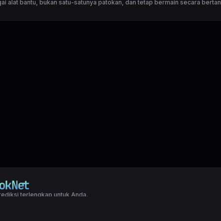
i alat bantu, bukan satu-satunya patokan, dan tetap bermain secara bert
ediksi terlengkap untuk Anda.
right LXGroup. All rights reserved.