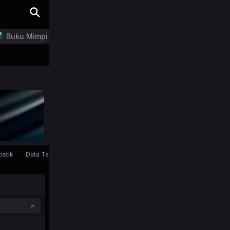
Buku Mimpi
LN Generator
istik
Data Tahunan