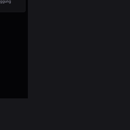
anggung