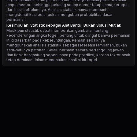
tanpa memori, sehingga peluang setiap nomor tetap sama, terlepas
dari hasil sebelumnya. Analisis statistik hanya membantu
mengidentifikasi pola, bukan mengubah probabilitas dasar
permainan
Kesimpulan: Statistik sebagai Alat Bantu, Bukan Solusi Mutlak
Meskipun statistik dapat memberikan gambaran tentang
kecenderungan angka togel, penting untuk diingat bahwa permainan
ini didasarkan pada keberuntungan. Pemain sebaiknya
menggunakan analisis statistik sebagai referensi tambahan, bukan
satu-satunya patokan. Selalu bermain secara bertanggung jawab
dan tidak bergantung sepenuhnya pada prediksi, karena faktor acak
tetap dominan dalam menentukan hasil akhir togel