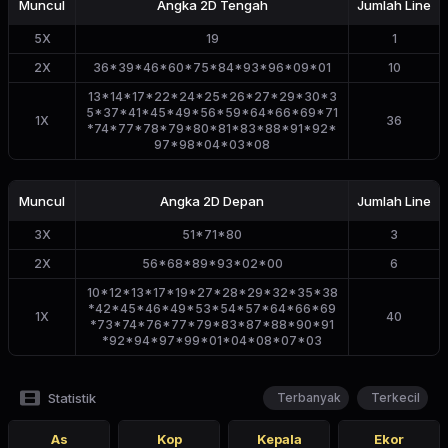
Muncul
Angka 2D
Tengah
Jumlah Line
5
X
19
1
2
X
36*39*46*60*75*84*93*96*09*01
10
13*14*17*22*24*25*26*27*29*30*3
5*37*41*45*49*56*59*64*66*69*71
1
X
36
*74*77*78*79*80*81*83*88*91*92*
97*98*04*03*08
Muncul
Angka 2D
Depan
Jumlah Line
3
X
51*71*80
3
2
X
56*68*89*93*02*00
6
10*12*13*17*19*27*28*29*32*35*38
*42*45*46*49*53*54*57*64*66*69
1
X
40
*73*74*76*77*79*83*87*88*90*91
*92*94*97*99*01*04*08*07*03
Statistik
Terbanyak
Terkecil
As
Kop
Kepala
Ekor