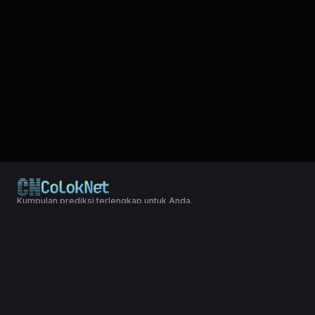
Kumpulan prediksi terlengkap untuk Anda.
© 2024 Copyright LXGroup. All rights reserved.
Terms & Conditions
|
Privacy Policy
bola merah BRAZIL dibuat dalam bentuk kombinasi dibuat untuk
mempermudah togelers dalam membandingkan pola data paito
lainnya seperti : HK , SDY dan SGP. Bola Merah sering terjadi
kesamaan pola pada kedua pasaran togel untuk memprediksi
angka jitu hari ini dari Bola Fortunes terbaru