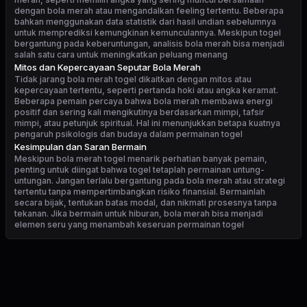
dengan bola merah atau mengandalkan feeling tertentu. Beberapa
bahkan menggunakan data statistik dari hasil undian sebelumnya
untuk memprediksi kemungkinan kemunculannya. Meskipun togel
bergantung pada keberuntungan, analisis bola merah bisa menjadi
salah satu cara untuk meningkatkan peluang menang
Mitos dan Kepercayaan Seputar Bola Merah
Tidak jarang bola merah togel dikaitkan dengan mitos atau
kepercayaan tertentu, seperti pertanda hoki atau angka keramat.
Beberapa pemain percaya bahwa bola merah membawa energi
positif dan sering kali mengikutinya berdasarkan mimpi, tafsir
mimpi, atau petunjuk spiritual. Hal ini menunjukkan betapa kuatnya
pengaruh psikologis dan budaya dalam permainan togel
Kesimpulan dan Saran Bermain
Meskipun bola merah togel menarik perhatian banyak pemain,
penting untuk diingat bahwa togel tetaplah permainan untung-
untungan. Jangan terlalu bergantung pada bola merah atau strategi
tertentu tanpa mempertimbangkan risiko finansial. Bermainlah
secara bijak, tentukan batas modal, dan nikmati prosesnya tanpa
tekanan. Jika bermain untuk hiburan, bola merah bisa menjadi
elemen seru yang menambah keseruan permainan togel