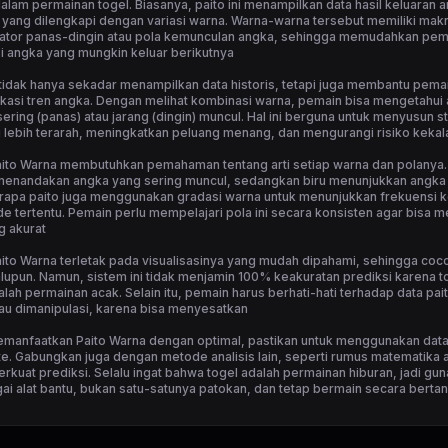
alam permainan togel. Biasanya, paito ini menampilkan data hasil keluaran 
 yang dilengkapi dengan variasi warna. Warna-warna tersebut memiliki makn
ikator panas-dingin atau pola kemunculan angka, sehingga memudahkan pem
 angka yang mungkin keluar berikutnya
tidak hanya sekadar menampilkan data historis, tetapi juga membantu pema
ikasi tren angka. Dengan melihat kombinasi warna, pemain bisa mengetahui
ering (panas) atau jarang (dingin) muncul. Hal ini berguna untuk menyusun st
 lebih terarah, meningkatkan peluang menang, dan mengurangi risiko keka
to Warna membutuhkan pemahaman tentang arti setiap warna dan polanya. 
menandakan angka yang sering muncul, sedangkan biru menunjukkan angka 
erapa paito juga menggunakan gradasi warna untuk menunjukkan frekuensi 
e tertentu. Pemain perlu mempelajari pola ini secara konsisten agar bisa 
g akurat
ito Warna terletak pada visualisasinya yang mudah dipahami, sehingga coc
upun. Namun, sistem ini tidak menjamin 100% keakuratan prediksi karena t
lah permainan acak. Selain itu, pemain harus berhati-hati terhadap data pai
au dimanipulasi, karena bisa menyesatkan
emanfaatkan Paito Warna dengan optimal, pastikan untuk menggunakan data
e. Gabungkan juga dengan metode analisis lain, seperti rumus matematika a
kuat prediksi. Selalu ingat bahwa togel adalah permainan hiburan, jadi gun
i alat bantu, bukan satu-satunya patokan, dan tetap bermain secara bert