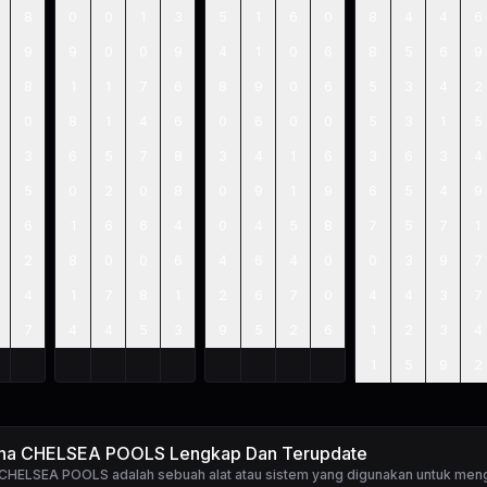
8
0
0
1
3
5
1
6
0
8
4
4
6
9
9
0
0
9
4
1
0
6
8
5
6
9
8
1
1
7
6
8
9
0
6
5
3
4
2
0
8
1
4
6
0
6
0
0
5
3
1
5
3
6
5
7
8
3
4
1
6
3
6
3
4
5
0
2
0
8
0
9
1
9
6
5
4
9
6
1
6
6
4
0
4
5
8
7
5
7
1
2
8
0
0
6
4
6
4
0
0
3
9
7
4
1
7
8
1
2
6
7
0
4
4
3
7
7
4
4
5
3
9
5
2
6
1
2
3
4
1
5
9
2
rna CHELSEA POOLS Lengkap Dan Terupdate
a CHELSEA POOLS
adalah sebuah alat atau sistem yang digunakan untuk meng