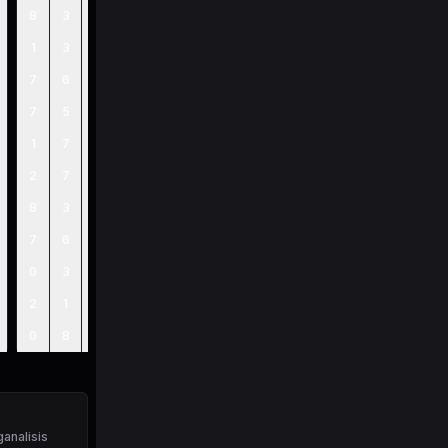
8
3
3
1
7
4
2
0
0
9
3
2
1
3
5
2
9
3
5
1
3
8
7
7
7
6
0
4
0
0
3
2
9
1
0
2
7
5
7
3
9
1
2
0
0
3
0
1
1
7
0
1
9
6
5
5
8
1
1
1
2
7
2
5
3
4
7
6
1
8
9
6
8
3
3
2
8
5
5
5
4
8
8
5
7
6
3
9
7
2
5
3
5
5
7
0
0
3
7
1
1
8
5
6
7
7
0
9
2
1
8
4
1
5
4
1
8
2
2
9
0
8
4
7
0
6
3
1
2
3
3
6
analisis