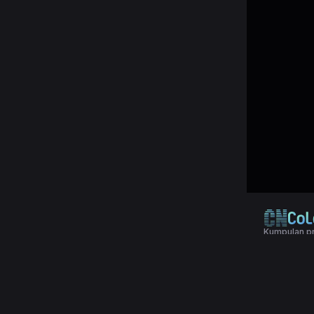
Kumpulan pr
© 2024 Copy
Terms & Con
Paito Warna
pengguna me
melihat pol