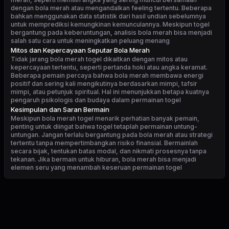
dengan bola merah atau mengandalkan feeling tertentu. Beberapa
bahkan menggunakan data statistik dari hasil undian sebelumnya
untuk memprediksi kemungkinan kemunculannya. Meskipun togel
bergantung pada keberuntungan, analisis bola merah bisa menjadi
salah satu cara untuk meningkatkan peluang menang
Mitos dan Kepercayaan Seputar Bola Merah
Tidak jarang bola merah togel dikaitkan dengan mitos atau
kepercayaan tertentu, seperti pertanda hoki atau angka keramat.
Beberapa pemain percaya bahwa bola merah membawa energi
positif dan sering kali mengikutinya berdasarkan mimpi, tafsir
mimpi, atau petunjuk spiritual. Hal ini menunjukkan betapa kuatnya
pengaruh psikologis dan budaya dalam permainan togel
Kesimpulan dan Saran Bermain
Meskipun bola merah togel menarik perhatian banyak pemain,
penting untuk diingat bahwa togel tetaplah permainan untung-
untungan. Jangan terlalu bergantung pada bola merah atau strategi
tertentu tanpa mempertimbangkan risiko finansial. Bermainlah
secara bijak, tentukan batas modal, dan nikmati prosesnya tanpa
tekanan. Jika bermain untuk hiburan, bola merah bisa menjadi
elemen seru yang menambah keseruan permainan togel