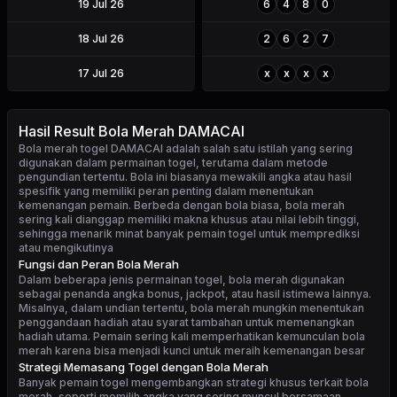
19 Jul 26
6
4
8
0
18 Jul 26
2
6
2
7
17 Jul 26
x
x
x
x
Hasil Result Bola Merah DAMACAI
Bola merah togel DAMACAI
adalah salah satu istilah yang sering
digunakan dalam permainan togel, terutama dalam metode
pengundian tertentu. Bola ini biasanya mewakili angka atau hasil
spesifik yang memiliki peran penting dalam menentukan
kemenangan pemain. Berbeda dengan bola biasa, bola merah
sering kali dianggap memiliki makna khusus atau nilai lebih tinggi,
sehingga menarik minat banyak pemain togel untuk memprediksi
atau mengikutinya
Fungsi dan Peran Bola Merah
Dalam beberapa jenis permainan togel, bola merah digunakan
sebagai penanda angka bonus, jackpot, atau hasil istimewa lainnya.
Misalnya, dalam undian tertentu, bola merah mungkin menentukan
penggandaan hadiah atau syarat tambahan untuk memenangkan
hadiah utama. Pemain sering kali memperhatikan kemunculan bola
merah karena bisa menjadi kunci untuk meraih kemenangan besar
Strategi Memasang Togel dengan Bola Merah
Banyak pemain togel mengembangkan strategi khusus terkait bola
merah, seperti memilih angka yang sering muncul bersamaan