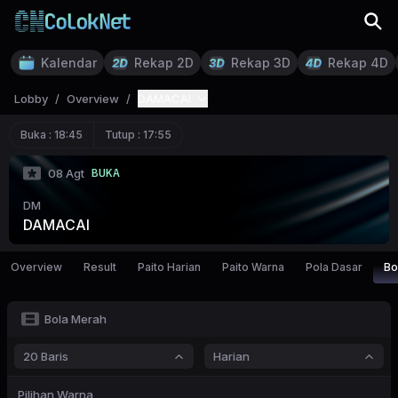
Kalendar
Rekap 2D
Rekap 3D
Rekap 4D
Lobby
/
Overview
/
DAMACAI
Buka :
18:45
Tutup :
17:55
BUKA
08 Agt
DM
DAMACAI
Overview
Result
Paito Harian
Paito Warna
Pola Dasar
Bo
Bola Merah
20 Baris
Harian
Pilihan Warna