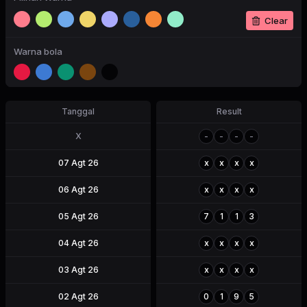
Clear
Warna bola
Tanggal
Result
X
-
-
-
-
07 Agt 26
x
x
x
x
06 Agt 26
x
x
x
x
05 Agt 26
7
1
1
3
04 Agt 26
x
x
x
x
03 Agt 26
x
x
x
x
02 Agt 26
0
1
9
5