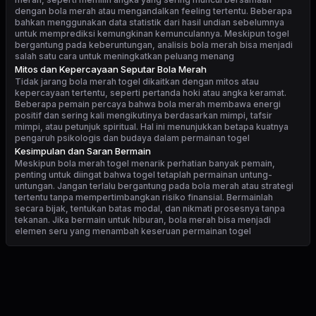
dengan bola merah atau mengandalkan feeling tertentu. Beberapa
bahkan menggunakan data statistik dari hasil undian sebelumnya
untuk memprediksi kemungkinan kemunculannya. Meskipun togel
bergantung pada keberuntungan, analisis bola merah bisa menjadi
salah satu cara untuk meningkatkan peluang menang
Mitos dan Kepercayaan Seputar Bola Merah
Tidak jarang bola merah togel dikaitkan dengan mitos atau
kepercayaan tertentu, seperti pertanda hoki atau angka keramat.
Beberapa pemain percaya bahwa bola merah membawa energi
positif dan sering kali mengikutinya berdasarkan mimpi, tafsir
mimpi, atau petunjuk spiritual. Hal ini menunjukkan betapa kuatnya
pengaruh psikologis dan budaya dalam permainan togel
Kesimpulan dan Saran Bermain
Meskipun bola merah togel menarik perhatian banyak pemain,
penting untuk diingat bahwa togel tetaplah permainan untung-
untungan. Jangan terlalu bergantung pada bola merah atau strategi
tertentu tanpa mempertimbangkan risiko finansial. Bermainlah
secara bijak, tentukan batas modal, dan nikmati prosesnya tanpa
tekanan. Jika bermain untuk hiburan, bola merah bisa menjadi
elemen seru yang menambah keseruan permainan togel