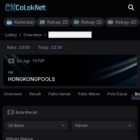
Kalendar
Rekap 2D
Rekap 3D
Rekap 4D
Lobby
/
Overview
/
HONGKONGPOOLS
Buka :
23:00
Tutup :
22:30
TUTUP
07 Agt
HK
HONGKONGPOOLS
Overview
Result
Paito Harian
Paito Warna
Pola Dasar
Bo
Bola Merah
20 Baris
Harian
Pilihan Warna