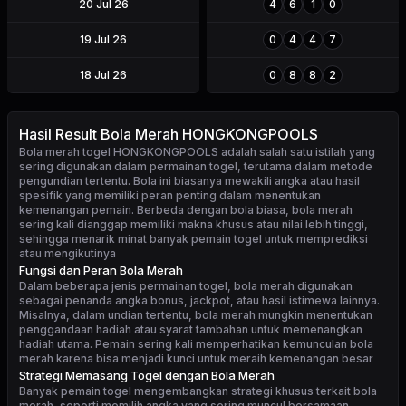
20 Jul 26
4
6
1
0
19 Jul 26
0
4
4
7
18 Jul 26
0
8
8
2
Hasil Result Bola Merah HONGKONGPOOLS
Bola merah togel HONGKONGPOOLS
adalah salah satu istilah yang
sering digunakan dalam permainan togel, terutama dalam metode
pengundian tertentu. Bola ini biasanya mewakili angka atau hasil
spesifik yang memiliki peran penting dalam menentukan
kemenangan pemain. Berbeda dengan bola biasa, bola merah
sering kali dianggap memiliki makna khusus atau nilai lebih tinggi,
sehingga menarik minat banyak pemain togel untuk memprediksi
atau mengikutinya
Fungsi dan Peran Bola Merah
Dalam beberapa jenis permainan togel, bola merah digunakan
sebagai penanda angka bonus, jackpot, atau hasil istimewa lainnya.
Misalnya, dalam undian tertentu, bola merah mungkin menentukan
penggandaan hadiah atau syarat tambahan untuk memenangkan
hadiah utama. Pemain sering kali memperhatikan kemunculan bola
merah karena bisa menjadi kunci untuk meraih kemenangan besar
Strategi Memasang Togel dengan Bola Merah
Banyak pemain togel mengembangkan strategi khusus terkait bola
merah, seperti memilih angka yang sering muncul bersamaan