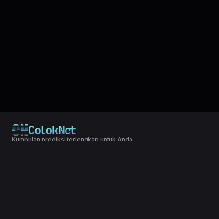
Kumpulan prediksi terlengkap untuk Anda.
© 2024 Copyright LXGroup. All rights reserved.
Terms & Conditions
|
Privacy Policy
bola merah HONGKONGPOOLS dibuat dalam bentuk kombinasi
dibuat untuk mempermudah togelers dalam membandingkan pola
data paito lainnya seperti : HK , SDY dan SGP. Bola Merah sering
terjadi kesamaan pola pada kedua pasaran togel untuk
memprediksi angka jitu hari ini dari Bola Fortunes terbaru