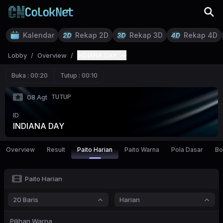
Kalendar
Rekap 2D
Rekap 3D
Rekap 4D
Lobby
/
Overview
/
INDIANA DAY
Buka :
00:20
Tutup :
00:10
TUTUP
08 Agt
ID
INDIANA DAY
Overview
Result
Paito Harian
Paito Warna
Pola Dasar
Bo
Paito Harian
20 Baris
Harian
Pilihan Warna