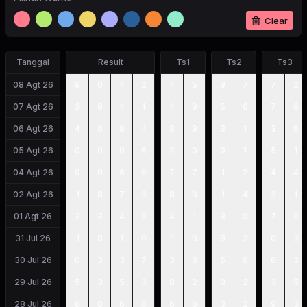
Clear
Tanggal
Result
Ts1
Ts2
Ts3
08 Agt 26
9
0
4
2
4
5
9
7
7
2
07 Agt 26
3
9
4
1
4
9
5
6
7
6
06 Agt 26
4
6
9
4
8
9
3
1
3
6
05 Agt 26
0
0
0
6
2
0
9
1
5
1
04 Agt 26
0
9
6
9
7
7
1
2
4
4
02 Agt 26
1
8
7
3
8
0
1
4
3
1
01 Agt 26
3
3
4
9
4
1
8
0
7
0
31 Jul 26
1
8
1
0
1
8
8
2
0
3
30 Jul 26
0
3
3
7
3
8
5
9
8
3
29 Jul 26
5
3
5
3
8
2
0
2
3
5
28 Jul 26
8
8
6
0
6
8
3
2
9
3