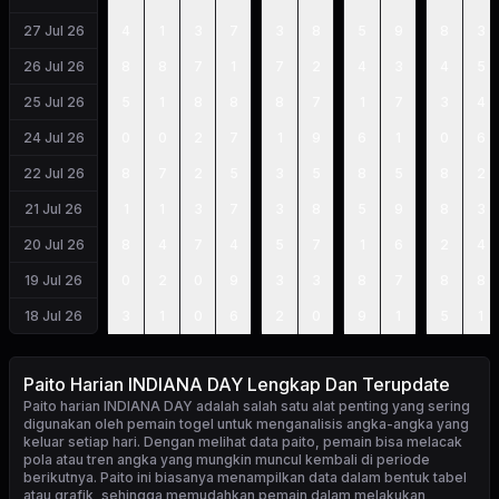
27 Jul 26
4
1
3
7
3
8
5
9
8
3
26 Jul 26
8
8
7
1
7
2
4
3
4
5
25 Jul 26
5
1
8
8
8
7
1
7
3
4
24 Jul 26
0
0
2
7
1
9
6
1
0
6
22 Jul 26
8
7
2
5
3
5
8
5
8
2
21 Jul 26
1
1
3
7
3
8
5
9
8
3
20 Jul 26
8
4
7
4
5
7
1
6
2
4
19 Jul 26
0
2
0
9
3
3
8
7
8
8
18 Jul 26
3
1
0
6
2
0
9
1
5
1
Paito Harian INDIANA DAY Lengkap Dan Terupdate
Paito harian INDIANA DAY
adalah salah satu alat penting yang sering
digunakan oleh pemain togel untuk menganalisis angka-angka yang
keluar setiap hari. Dengan melihat data paito, pemain bisa melacak
pola atau tren angka yang mungkin muncul kembali di periode
berikutnya. Paito ini biasanya menampilkan data dalam bentuk tabel
atau grafik, sehingga memudahkan pemain dalam melakukan