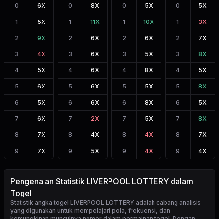
0
6
X
0
8
X
0
5
X
0
5
X
1
5
X
1
11
X
1
10
X
1
3
X
2
9
X
2
6
X
2
6
X
2
7
X
3
4
X
3
6
X
3
5
X
3
8
X
4
5
X
4
6
X
4
8
X
4
5
X
5
6
X
5
6
X
5
5
X
5
8
X
6
5
X
6
6
X
6
8
X
6
5
X
7
6
X
7
2
X
7
5
X
7
8
X
8
7
X
8
4
X
8
4
X
8
7
X
9
7
X
9
5
X
9
4
X
9
4
X
Pengenalan Statistik LIVERPOOL LOTTERY dalam
Togel
Statistik angka togel LIVERPOOL LOTTERY
adalah cabang analisis
yang digunakan untuk mempelajari pola, frekuensi, dan
kemungkinan munculnya nomor dalam permainan togel. Dengan