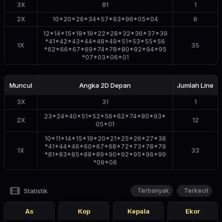
3
X
81
1
2
X
10*20*26*34*57*63*96*05*04
9
12*14*15*18*19*22*28*32*36*37*39
*41*42*43*44*48*49*51*53*55*56
1
X
35
*62*66*67*69*74*78*80*92*94*95
*07*03*06*01
Muncul
Angka 2D
Depan
Jumlah Line
3
X
31
1
23*24*40*51*52*56*62*74*80*93*
2
X
12
05*01
10*11*14*15*19*20*21*25*26*27*38
*41*44*46*60*67*68*72*73*78*79
1
X
33
*81*83*85*88*89*90*92*95*96*99
*09*06
Statistik
Terbanyak
Terkecil
As
Kop
Kepala
Ekor