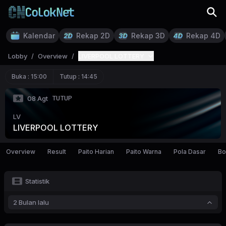
Kalendar
Rekap 2D
Rekap 3D
Rekap 4D
Lobby
/
Overview
/
LIVERPOOL LOTTERY
Buka :
15:00
Tutup :
14:45
TUTUP
08 Agt
LV
LIVERPOOL LOTTERY
Overview
Result
Paito Harian
Paito Warna
Pola Dasar
Bo
Statistik
2 Bulan lalu