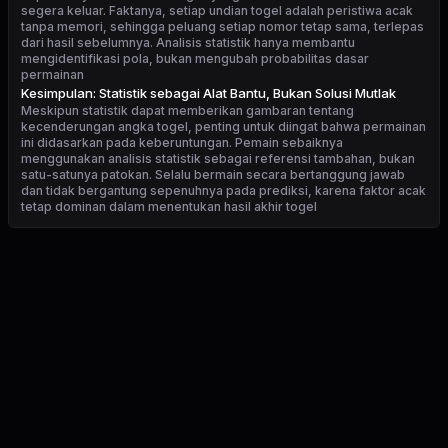
segera keluar. Faktanya, setiap undian togel adalah peristiwa acak
tanpa memori, sehingga peluang setiap nomor tetap sama, terlepas
dari hasil sebelumnya. Analisis statistik hanya membantu
mengidentifikasi pola, bukan mengubah probabilitas dasar
permainan
Kesimpulan: Statistik sebagai Alat Bantu, Bukan Solusi Mutlak
Meskipun statistik dapat memberikan gambaran tentang
kecenderungan angka togel, penting untuk diingat bahwa permainan
ini didasarkan pada keberuntungan. Pemain sebaiknya
menggunakan analisis statistik sebagai referensi tambahan, bukan
satu-satunya patokan. Selalu bermain secara bertanggung jawab
dan tidak bergantung sepenuhnya pada prediksi, karena faktor acak
tetap dominan dalam menentukan hasil akhir togel