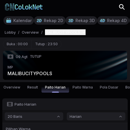
Kalendar
Rekap 2D
Rekap 3D
Rekap 4D
Lobby
/
Overview
/
MALIBUCITYPOOLS
Buka :
00:00
Tutup :
23:50
TUTUP
09 Agt
MP
MALIBUCITYPOOLS
Overview
Result
Paito Harian
Paito Warna
Pola Dasar
Bo
Paito Harian
20 Baris
Harian
Pilihan Warna