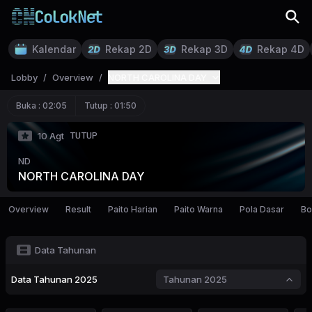
Kalendar
Rekap 2D
Rekap 3D
Rekap 4D
Lobby
/
Overview
/
NORTH CAROLINA DAY
Buka :
02:05
Tutup :
01:50
TUTUP
10 Agt
ND
NORTH CAROLINA DAY
Overview
Result
Paito Harian
Paito Warna
Pola Dasar
Bo
Data Tahunan
Data
Tahunan 2025
Tahunan 2025