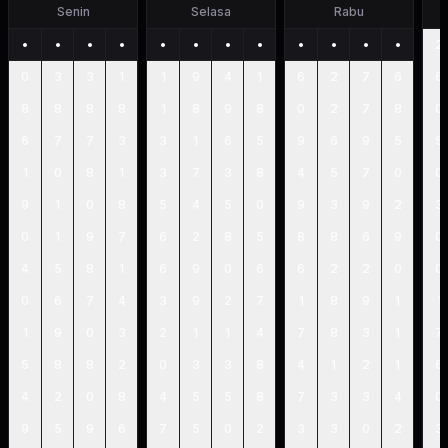
Senin
Selasa
Rabu
•
•
•
•
•
•
•
•
•
•
•
•
2
0
3
3
1
1
9
4
1
6
2
7
6
6
8
8
8
8
1
8
9
8
0
2
7
8
0
6
7
7
3
3
1
6
5
9
6
9
5
5
1
0
8
1
3
7
3
8
4
5
7
0
0
9
1
0
8
5
4
5
0
9
3
9
2
3
0
1
9
7
6
2
8
5
8
8
6
9
0
4
5
8
1
6
9
0
6
6
2
2
0
0
0
6
7
4
3
9
2
7
1
8
9
1
1
1
9
0
3
2
1
1
4
7
8
3
1
7
5
8
8
2
0
3
3
8
4
1
2
1
6
4
2
0
8
4
5
5
8
7
3
3
4
0
9
5
9
6
7
5
0
2
3
3
0
2
3