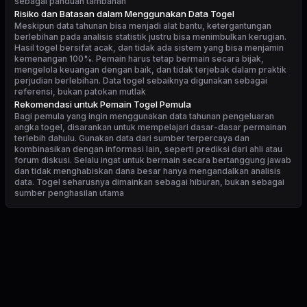
sebagai panduan tambahan
Risiko dan Batasan dalam Menggunakan Data Togel
Meskipun data tahunan bisa menjadi alat bantu, ketergantungan
berlebihan pada analisis statistik justru bisa menimbulkan kerugian.
Hasil togel bersifat acak, dan tidak ada sistem yang bisa menjamin
kemenangan 100%. Pemain harus tetap bermain secara bijak,
mengelola keuangan dengan baik, dan tidak terjebak dalam praktik
perjudian berlebihan. Data togel sebaiknya digunakan sebagai
referensi, bukan patokan mutlak
Rekomendasi untuk Pemain Togel Pemula
Bagi pemula yang ingin menggunakan data tahunan pengeluaran
angka togel, disarankan untuk mempelajari dasar-dasar permainan
terlebih dahulu. Gunakan data dari sumber terpercaya dan
kombinasikan dengan informasi lain, seperti prediksi dari ahli atau
forum diskusi. Selalu ingat untuk bermain secara bertanggung jawab
dan tidak menghabiskan dana besar hanya mengandalkan analisis
data. Togel seharusnya dimainkan sebagai hiburan, bukan sebagai
sumber penghasilan utama