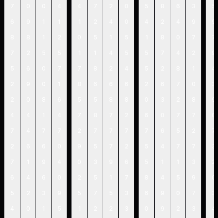
7
0
0
4
4
7
2
0
5
8
6
3
5
6
9
1
1
1
2
4
0
4
2
4
9
9
8
8
1
2
0
5
1
5
1
8
0
7
7
7
2
5
5
1
1
4
5
5
7
4
2
9
5
6
0
7
7
8
2
4
5
2
8
1
4
2
9
0
1
8
6
6
6
2
6
7
0
3
2
0
8
6
5
5
8
8
0
3
2
8
9
4
4
1
4
7
8
7
2
6
0
7
7
0
7
4
7
7
2
7
7
7
7
6
5
2
7
2
6
6
0
9
5
7
2
5
4
7
7
3
7
1
9
4
0
3
9
6
5
1
1
3
2
6
4
6
0
2
5
1
7
8
4
5
9
0
5
2
3
9
5
7
5
3
6
9
0
7
3
4
0
1
5
1
2
2
3
0
9
2
3
4