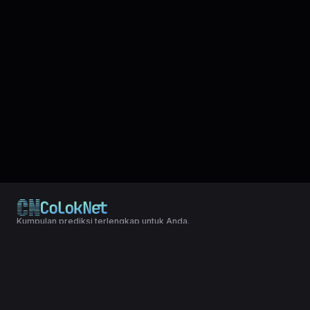
Kumpulan prediksi terlengkap untuk Anda.
© 2024 Copyright LXGroup. All rights reserved.
Terms & Conditions
|
Privacy Policy
NORTH CAROLINA DAY dikenal sebagai sumber resmi dan
terpercaya, sehingga keakuratan datanya tidak perlu diragukan lagi.
Pemain dapat merasa tenang karena semua hasil yang diumumkan
telah melalui proses verifikasi ketat. Dan juga kenyamanan