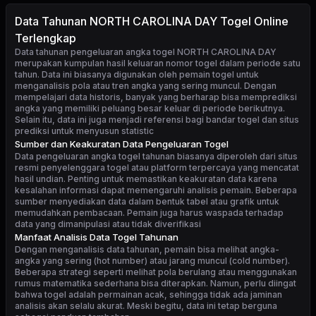
Data Tahunan NORTH CAROLINA DAY Togel Online
Terlengkap
Data tahunan pengeluaran angka togel NORTH CAROLINA DAY
merupakan kumpulan hasil keluaran nomor togel dalam periode satu
tahun. Data ini biasanya digunakan oleh pemain togel untuk
menganalisis pola atau tren angka yang sering muncul. Dengan
mempelajari data historis, banyak yang berharap bisa memprediksi
angka yang memiliki peluang besar keluar di periode berikutnya.
Selain itu, data ini juga menjadi referensi bagi bandar togel dan situs
prediksi untuk menyusun statistic
Sumber dan Keakuratan Data Pengeluaran Togel
Data pengeluaran angka togel tahunan biasanya diperoleh dari situs
resmi penyelenggara togel atau platform terpercaya yang mencatat
hasil undian. Penting untuk memastikan keakuratan data karena
kesalahan informasi dapat memengaruhi analisis pemain. Beberapa
sumber menyediakan data dalam bentuk tabel atau grafik untuk
memudahkan pembacaan. Pemain juga harus waspada terhadap
data yang dimanipulasi atau tidak diverifikasi
Manfaat Analisis Data Togel Tahunan
Dengan menganalisis data tahunan, pemain bisa melihat angka-
angka yang sering (hot number) atau jarang muncul (cold number).
Beberapa strategi seperti melihat pola berulang atau menggunakan
rumus matematika sederhana bisa diterapkan. Namun, perlu diingat
bahwa togel adalah permainan acak, sehingga tidak ada jaminan
analisis akan selalu akurat. Meski begitu, data ini tetap berguna