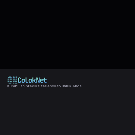
Kumpulan prediksi terlengkap untuk Anda.
© 2024 Copyright LXGroup. All rights reserved.
Terms & Conditions
|
Privacy Policy
bola merah NEPAL POOLS dibuat dalam bentuk kombinasi dibuat
untuk mempermudah togelers dalam membandingkan pola data
paito lainnya seperti : HK , SDY dan SGP. Bola Merah sering terjadi
kesamaan pola pada kedua pasaran togel untuk memprediksi
angka jitu hari ini dari Bola Fortunes terbaru