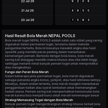
22 Jul 26
9
2
0
6
21 Jul 26
4
9
5
0
20 Jul 26
1
5
8
3
Hasil Result Bola Merah NEPAL POOLS
Bola merah togel NEPAL POOLS
adalah salah satu istilah yang sering
digunakan dalam permainan togel, terutama dalam metode
pengundian tertentu. Bola ini biasanya mewakili angka atau hasil
spesifik yang memiliki peran penting dalam menentukan
kemenangan pemain. Berbeda dengan bola biasa, bola merah
sering kali dianggap memiliki makna khusus atau nilai lebih tinggi,
sehingga menarik minat banyak pemain togel untuk memprediksi
atau mengikutinya
Fungsi dan Peran Bola Merah
Dalam beberapa jenis permainan togel, bola merah digunakan
sebagai penanda angka bonus, jackpot, atau hasil istimewa lainnya.
Misalnya, dalam undian tertentu, bola merah mungkin menentukan
penggandaan hadiah atau syarat tambahan untuk memenangkan
hadiah utama. Pemain sering kali memperhatikan kemunculan bola
merah karena bisa menjadi kunci untuk meraih kemenangan besar
Strategi Memasang Togel dengan Bola Merah
Banyak pemain togel mengembangkan strategi khusus terkait bola
merah, seperti memilih angka yang sering muncul bersamaan