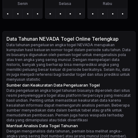
Senin
Selasa
Rabu
•
•
•
•
•
•
•
•
•
•
•
•
Data Tahunan NEVADA Togel Online Terlengkap
Data tahunan pengeluaran angka togel NEVADA
merupakan
kumpulan hasil keluaran nomor togel dalam periode satu tahun. Data
ini biasanya digunakan oleh pemain togel untuk menganalisis pola
atau tren angka yang sering muncul. Dengan mempelajari data
historis, banyak yang berharap bisa memprediksi angka yang
memiliki peluang besar keluar di periode berikutnya. Selain itu, data
ini juga menjadi referensi bagi bandar togel dan situs prediksi untuk
menyusun statistic
Sumber dan Keakuratan Data Pengeluaran Togel
Data pengeluaran angka togel tahunan biasanya diperoleh dari situs
resmi penyelenggara togel atau platform terpercaya yang mencatat
hasil undian. Penting untuk memastikan keakuratan data karena
kesalahan informasi dapat memengaruhi analisis pemain. Beberapa
sumber menyediakan data dalam bentuk tabel atau grafik untuk
memudahkan pembacaan. Pemain juga harus waspada terhadap
data yang dimanipulasi atau tidak diverifikasi
Manfaat Analisis Data Togel Tahunan
Dengan menganalisis data tahunan, pemain bisa melihat angka-
angka yang sering (hot number) atau jarang muncul (cold number).