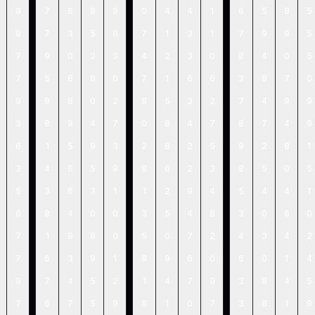
9
7
6
9
9
0
4
4
1
6
5
8
5
8
7
3
5
8
7
1
3
1
7
9
9
5
7
9
0
2
3
4
2
3
0
8
4
0
5
7
5
6
8
0
7
1
6
6
3
8
7
0
9
9
8
0
2
8
5
3
2
7
4
9
9
3
8
9
4
7
0
8
4
7
8
7
4
9
6
1
5
9
3
2
8
2
5
9
2
8
1
3
4
6
5
9
8
6
2
3
8
5
0
5
5
3
6
3
1
1
2
9
4
5
4
4
1
6
8
4
0
0
3
5
4
8
3
0
6
0
7
1
9
8
0
5
0
7
2
4
3
4
2
7
6
3
9
1
8
9
6
0
6
0
1
4
9
7
4
5
2
1
4
7
9
3
8
4
5
7
6
7
5
9
8
1
0
7
3
8
1
9