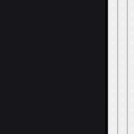
8
0
1
1
4
8
0
9
6
4
1
9
2
4
4
3
5
7
4
2
5
2
0
1
7
7
5
0
6
8
8
5
9
5
0
4
3
6
2
0
0
8