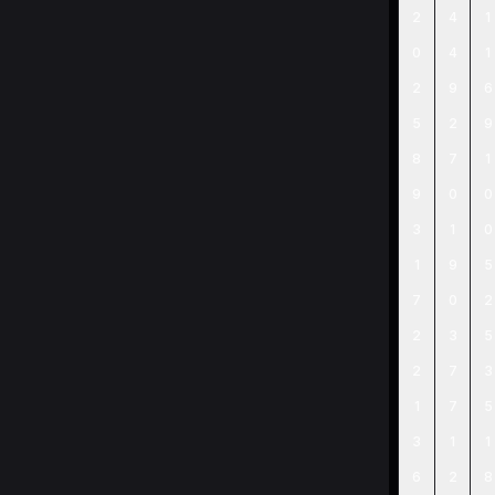
2
4
1
0
4
1
2
9
6
5
2
9
8
7
1
9
0
0
3
1
0
1
9
5
7
0
2
2
3
5
2
7
3
1
7
5
3
1
1
6
2
8