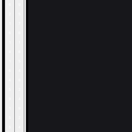
6
9
0
2
0
1
2
0
1
6
2
2
2
5
5
8
4
3
3
2
9
3
4
7
1
7
7
2
8
2
7
1
3
0
2
1
6
8
4
8
3
1
7
5
4
7
5
5
1
1
6
0
4
5
1
3
2
1
0
9
4
8
8
0
0
4
8
7
5
4
5
0
1
5
2
2
5
6
7
9
9
1
4
5
6
4
1
1
3
5
9
3
8
7
5
9
4
8
3
7
6
2
7
8
4
4
9
6
5
2
3
2
4
3
0
4
4
6
6
7
9
4
9
7
9
9
2
4
7
4
6
3
1
9
4
8
5
7
1
2
2
5
1
4
5
2
2
9
3
8
0
1
9
5
6
7
5
4
6
3
0
7
2
6
9
2
1
0