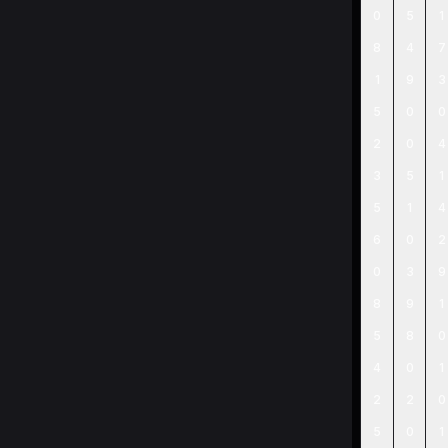
0
5
1
8
4
7
1
9
3
5
0
0
2
0
4
3
5
1
5
1
4
6
0
2
0
3
9
8
9
1
5
8
0
4
0
1
2
2
0
5
0
1