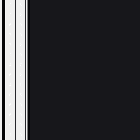
3
6
2
7
3
6
5
4
9
9
3
5
3
2
0
7
4
1
6
8
5
3
9
2
6
0
9
3
6
1
0
4
2
4
0
2
7
3
7
6
2
0
4
3
1
7
5
3
7
2
3
4
4
5
9
8
6
8
9
7
2
9
7
7
1
1
5
8
1
6
3
8
4
7
8
3
6
6
9
1
1
3
1
4
6
2
3
5
1
8
4
8
6
2
9
7
4
1
6
5
9
1
8
1
8
2
0
7
8
5
8
0
9
5
3
6
9
2
9
8
6
3
0
8
9
3
2
8
2
3
9
4
6
0
4
4
2
6
2
5
0
5
2
6
9
9
5
0
2
8
4
6
1
9
3
8
1
8
5
9
1
4
4
3
1
5
1
2