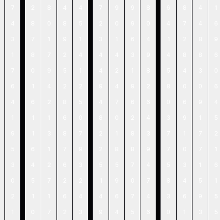
7
2
8
4
4
7
9
9
8
6
8
4
1
4
8
0
8
5
2
0
9
0
4
7
4
6
3
7
1
9
1
3
1
6
4
1
2
8
9
1
8
7
2
4
4
4
3
9
4
8
8
6
7
0
9
5
1
4
2
1
8
5
4
3
0
6
1
4
2
2
9
4
9
2
8
0
0
6
4
6
2
8
5
4
7
6
6
0
6
9
4
1
1
1
6
0
8
0
2
4
3
9
1
5
9
1
3
8
7
2
1
8
3
7
1
7
2
5
6
1
7
9
2
8
8
9
7
0
7
1
3
4
2
6
3
5
5
7
4
5
3
1
6
0
5
7
2
2
1
9
0
7
8
4
5
1
2
1
1
6
4
4
6
7
4
3
6
9
5
1
0
7
2
3
9
4
5
6
0
1
3
5