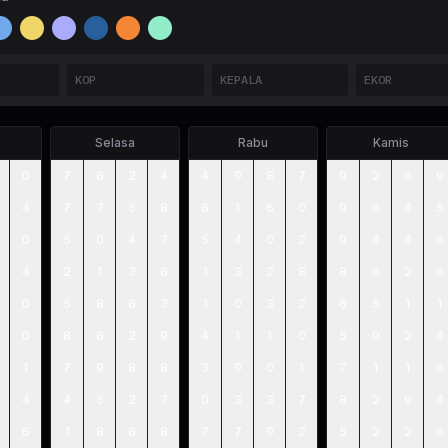
Selasa
Rabu
Kamis
0
7
6
2
4
4
9
8
7
9
2
6
9
4
7
7
5
8
6
1
6
0
9
6
4
5
0
5
0
4
7
5
4
0
2
9
4
4
6
4
2
1
3
6
1
3
2
8
8
8
2
6
0
5
8
6
3
1
0
3
2
6
5
1
1
0
8
6
2
9
4
1
1
0
5
0
2
4
1
7
9
8
8
3
9
0
1
7
1
1
6
4
4
5
2
7
0
3
3
7
8
2
9
4
6
1
8
6
8
7
7
9
2
5
2
2
6