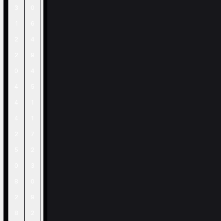
3
0
8
1
7
8
7
3
0
0
7
2
1
6
4
8
8
8
4
2
7
6
8
6
2
4
0
8
4
5
2
4
9
3
1
7
2
9
1
4
6
1
2
0
2
5
5
1
0
4
2
7
2
2
3
4
7
3
6
8
4
5
9
5
1
5
8
2
2
1
8
7
4
1
7
3
7
2
0
3
9
5
1
5
4
1
0
2
5
0
1
1
4
6
8
5
2
7
0
7
9
0
6
1
9
7
6
3
5
2
0
6
1
1
5
2
9
2
7
2
0
3
1
3
9
3
1
8
7
7
1
2
8
0
5
6
5
1
3
0
1
8
0
2
2
9
6
7
5
7
8
8
8
1
1
5
8
2
1
2
8
5
3
9
4
7
5
0