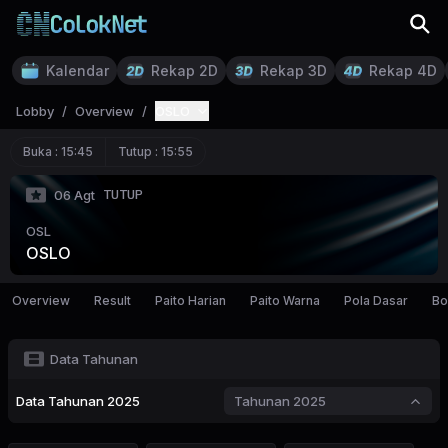
Kalendar
Rekap 2D
Rekap 3D
Rekap 4D
Lobby
/
Overview
/
OSLO
Buka :
15:45
Tutup :
15:55
TUTUP
06 Agt
OSL
OSLO
Overview
Result
Paito Harian
Paito Warna
Pola Dasar
Bo
Data Tahunan
Data
Tahunan 2025
Tahunan 2025