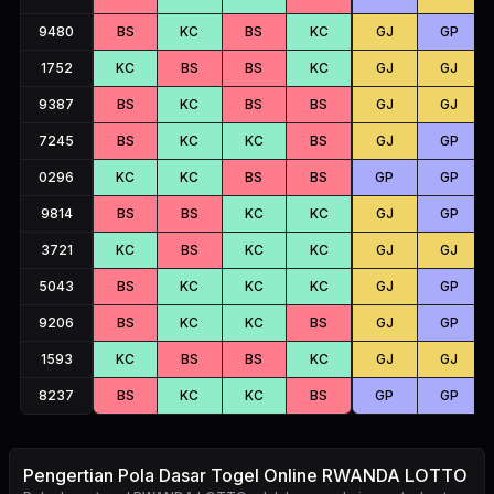
9480
BS
KC
BS
KC
GJ
GP
1752
KC
BS
BS
KC
GJ
GJ
9387
BS
KC
BS
BS
GJ
GJ
7245
BS
KC
KC
BS
GJ
GP
0296
KC
KC
BS
BS
GP
GP
9814
BS
BS
KC
KC
GJ
GP
3721
KC
BS
KC
KC
GJ
GJ
5043
BS
KC
KC
KC
GJ
GP
9206
BS
KC
KC
BS
GJ
GP
1593
KC
BS
BS
KC
GJ
GJ
8237
BS
KC
KC
BS
GP
GP
Pengertian Pola Dasar Togel Online RWANDA LOTTO