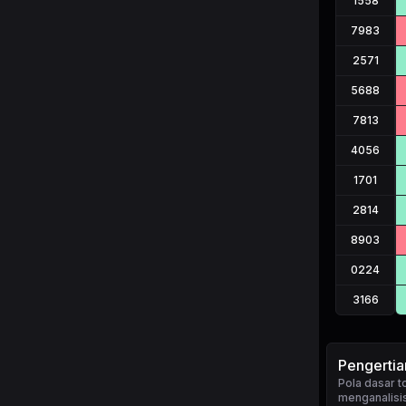
1558
7983
2571
5688
7813
4056
1701
2814
8903
0224
3166
Pengerti
Pola dasar 
menganalisis