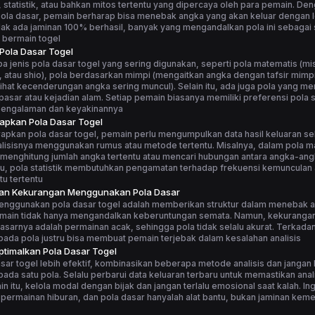
statistik, atau bahkan mitos tertentu yang dipercaya oleh para pemain. De
la dasar, pemain berharap bisa menebak angka yang akan keluar dengan le
ak ada jaminan 100% berhasil, banyak yang mengandalkan pola ini sebagai 
 bermain togel
 Pola Dasar Togel
 jenis pola dasar togel yang sering digunakan, seperti pola matematis (m
, atau shio), pola berdasarkan mimpi (mengaitkan angka dengan tafsir mimpi
elihat kecenderungan angka sering muncul). Selain itu, ada juga pola yang me
asar atau kejadian alam. Setiap pemain biasanya memiliki preferensi pola s
pengalaman dan keyakinannya
apkan Pola Dasar Togel
apkan pola dasar togel, pemain perlu mengumpulkan data hasil keluaran s
alisisnya menggunakan rumus atau metode tertentu. Misalnya, dalam pola m
menghitung jumlah angka tertentu atau mencari hubungan antara angka-ang
tu, pola statistik membutuhkan pengamatan terhadap frekuensi kemunculan
u tertentu
dan Kekurangan Menggunakan Pola Dasar
enggunakan pola dasar togel adalah memberikan struktur dalam menebak 
main tidak hanya mengandalkan keberuntungan semata. Namun, kekuranga
asarnya adalah permainan acak, sehingga pola tidak selalu akurat. Terkadang
ada pola justru bisa membuat pemain terjebak dalam kesalahan analisis
timalkan Pola Dasar Togel
sar togel lebih efektif, kombinasikan beberapa metode analisis dan jangan
ada satu pola. Selalu perbarui data keluaran terbaru untuk memastikan anali
ain itu, kelola modal dengan bijak dan jangan terlalu emosional saat kalah. I
 permainan hiburan, dan pola dasar hanyalah alat bantu, bukan jaminan ke