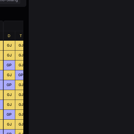
Jumlah
D
T
B
D
T
B
GJ
GJ
GP
BS
BS
BS
GJ
GJ
GJ
BS
KC
BS
GP
GJ
GP
BS
KC
BS
GJ
GP
GP
BS
KC
BS
GP
GJ
GJ
KC
BS
KC
GJ
GJ
GJ
KC
BS
BS
GJ
GJ
GP
BS
BS
KC
GP
GJ
GP
KC
BS
KC
GJ
GJ
GJ
BS
BS
BS