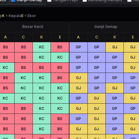
p
K
=
Kepala
E
=
Ekor
Besar Kecil
Ganjil Genap
A
C
K
E
A
C
K
E
BS
BS
KC
BS
GP
GP
GJ
GJ
BS
BS
KC
KC
GP
GP
GP
GJ
KC
BS
BS
BS
GP
GP
GP
GJ
BS
KC
KC
BS
GJ
GP
GP
GP
BS
KC
KC
KC
GJ
GP
GJ
GP
KC
KC
KC
KC
GP
GJ
GP
GJ
BS
BS
KC
KC
GJ
GJ
GP
GP
BS
BS
KC
BS
GP
GJ
GP
GJ
BS
BS
KC
BS
GJ
GJ
GP
GJ