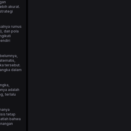
ngan
bih akurat.
strategi
isalnya rumus
), dan pola
ngikuti
endiri
ebelumnya,
atematis,
ka tersebut.
 angka dalam
angka,
nnya adalah
, terlalu
 hanya
sis tetap
ngatlah bahwa
menangan