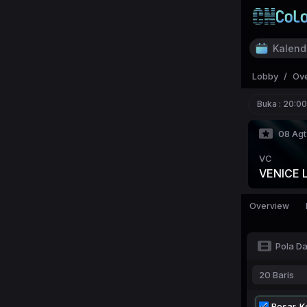
Kalend
Lobby
/
Ov
Buka :
20:00
08 Agt
VC
VENICE 
Overview
Pola D
20 Baris
Besar-Ke