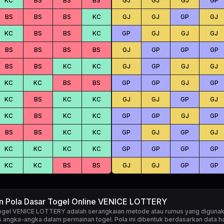
KC
BS
BS
BS
GJ
GJ
GJ
GP
BS
BS
BS
KC
GJ
GJ
GP
GJ
KC
BS
BS
KC
GP
GJ
GJ
GJ
BS
BS
BS
BS
GJ
GP
GP
GP
BS
BS
KC
KC
GJ
GP
GJ
GJ
KC
KC
BS
BS
GP
GP
GJ
GP
KC
BS
KC
KC
GJ
GJ
GP
GJ
KC
BS
KC
KC
GP
GP
GJ
GP
BS
BS
KC
KC
GP
GJ
GP
GJ
KC
KC
KC
KC
GP
GP
GP
GP
KC
KC
BS
BS
GJ
GJ
GP
GP
an Pola Dasar Togel Online VENICE LOTTERY
togel VENICE LOTTERY
adalah serangkaian metode atau rumus yang digunak
 angka-angka dalam permainan togel. Pola ini dibentuk berdasarkan data ha