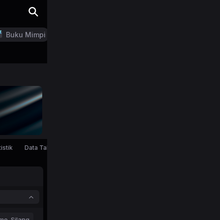
Buku Mimpi
LN Generator
istik
Data Tahunan
mo-Silang