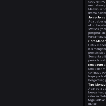
sebelumnya, 
memahami po
Meskipun tid
utama dalam
Jenis-Jenis
Ada beberapa
ekor, kepala
statistik (m
pergerakan p
tergantung 
Cara Mener
Untuk mener
lalu mengan
pemain bisa 
Sementara i
periode wakt
Kelebihan 
Kelebihan m
sehingga pe
togel pada d
bergantung p
Tips Mengop
Agar pola da
bergantung p
relevan. Sel
togel adalah
mutlak