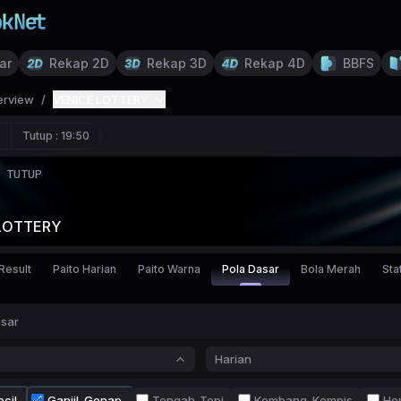
ar
Rekap 2D
Rekap 3D
Rekap 4D
BBFS
erview
/
VENICE LOTTERY
Tutup :
19:50
TUTUP
LOTTERY
Result
Paito Harian
Paito Warna
Pola Dasar
Bola Merah
Stat
asar
Harian
cil
Ganjil-Genap
Tengah-Tepi
Kembang-Kempis
Ho