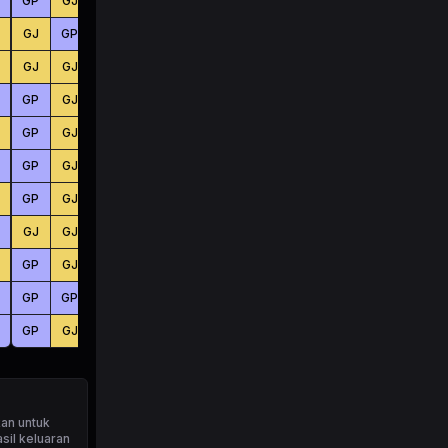
GP
GJ
GP
BS
KC
KC
GJ
GP
GP
BS
BS
KC
GJ
GJ
GP
BS
KC
BS
GP
GJ
GJ
KC
BS
BS
GP
GJ
GP
BS
BS
KC
GP
GJ
GP
KC
BS
KC
GP
GJ
GJ
BS
BS
KC
GJ
GJ
GJ
KC
BS
BS
GP
GJ
GJ
BS
BS
KC
GP
GP
GP
KC
KC
BS
GP
GJ
GJ
KC
BS
KC
an untuk
sil keluaran