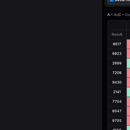
A
=
As
C
=
Co
Result
8617
6823
2669
7208
9430
2141
7704
8547
9705