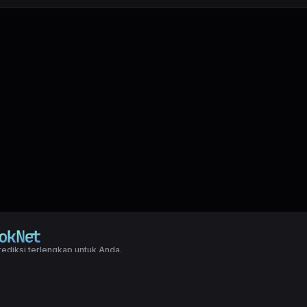
ediksi terlengkap untuk Anda.
right LXGroup. All rights reserved.
ditions
|
Privacy Policy
a dasar togel yang biasanya di pakai oleh para master angka jitu untuk predi