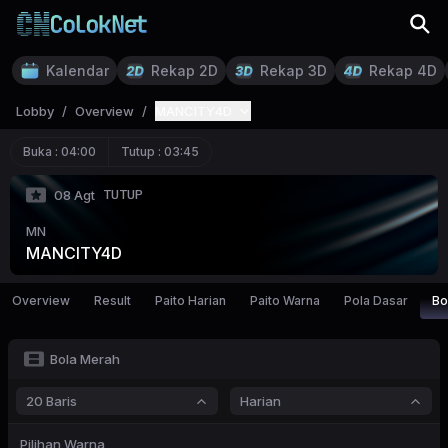
Kalendar
Rekap 2D
Rekap 3D
Rekap 4D
Lobby
/
Overview
/
MANCITY4D
Buka :
04:00
Tutup :
03:45
TUTUP
08 Agt
MN
MANCITY4D
Overview
Result
Paito Harian
Paito Warna
Pola Dasar
Bo
Bola Merah
20 Baris
Harian
Pilihan Warna