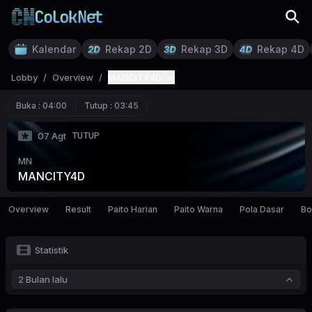
Kalendar
Rekap 2D
Rekap 3D
Rekap 4D
Lobby
/
Overview
/
MANCITY4D
Buka :
04:00
Tutup :
03:45
TUTUP
07 Agt
MN
MANCITY4D
Overview
Result
Paito Harian
Paito Warna
Pola Dasar
Bo
Statistik
2 Bulan lalu