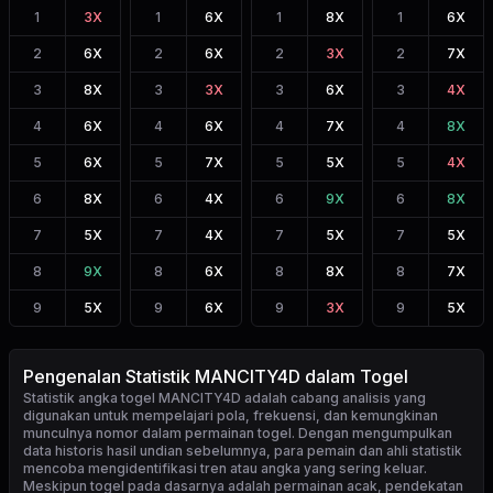
1
3
X
1
6
X
1
8
X
1
6
X
2
6
X
2
6
X
2
3
X
2
7
X
3
8
X
3
3
X
3
6
X
3
4
X
4
6
X
4
6
X
4
7
X
4
8
X
5
6
X
5
7
X
5
5
X
5
4
X
6
8
X
6
4
X
6
9
X
6
8
X
7
5
X
7
4
X
7
5
X
7
5
X
8
9
X
8
6
X
8
8
X
8
7
X
9
5
X
9
6
X
9
3
X
9
5
X
Pengenalan Statistik MANCITY4D dalam Togel
Statistik angka togel MANCITY4D
adalah cabang analisis yang
digunakan untuk mempelajari pola, frekuensi, dan kemungkinan
munculnya nomor dalam permainan togel. Dengan mengumpulkan
data historis hasil undian sebelumnya, para pemain dan ahli statistik
mencoba mengidentifikasi tren atau angka yang sering keluar.
Meskipun togel pada dasarnya adalah permainan acak, pendekatan